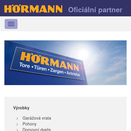
Oficiální partner
Toggle
navigation
Výrobky
Garážová vrata
Pohony
Domovní dveře